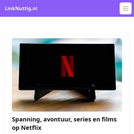
LinkNuttig.nl
Op
Spanning, avontuur, series en films
op Netflix